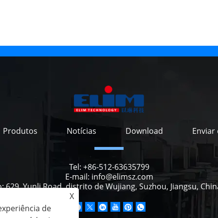
Produtos
Notícias
Download
Enviar
Tel:
+86-512-63635799
E-mail:
info@elimsz.com
o:
629, Yunli Road, distrito de Wujiang, Suzhou, Jiangsu, Chi
X
experiência de