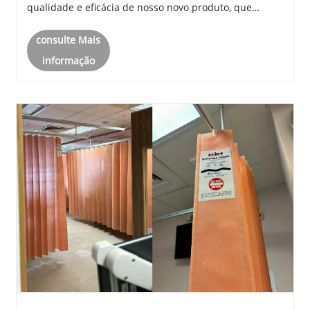
qualidade e eficácia de nosso novo produto, que
recebeu reconhecimento por suas propriedades
consulte Mais
antimicrobianas excepcionais. Neste breve arti......
informação