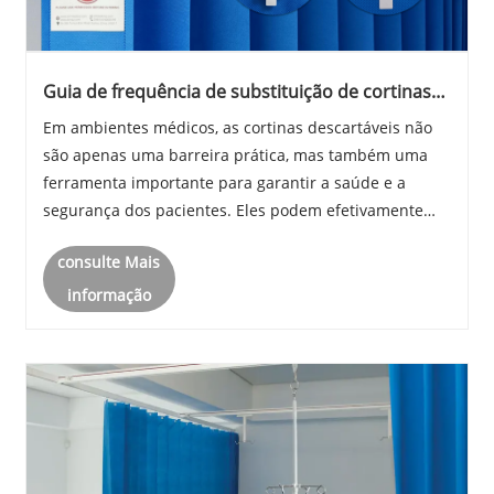
Guia de frequência de substituição de cortinas
descartáveis
Em ambientes médicos, as cortinas descartáveis ​​não
são apenas uma barreira prática, mas também uma
ferramenta importante para garantir a saúde e a
segurança dos pacientes. Eles podem efetivamente
isolar bactérias e vírus, fornecendo um ambiente de
consulte Mais
trabalho e tratamento mais seguro e limpo para tra......
informação