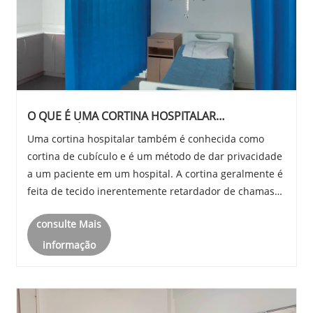
O QUE É UMA CORTINA HOSPITALAR
DESCARTÁVEL?
Uma cortina hospitalar também é conhecida como
cortina de cubículo e é um método de dar privacidade
a um paciente em um hospital. A cortina geralmente é
feita de tecido inerentemente retardador de chamas
(IFR) e normalmente é suspensa de uma estrutura de
consulte Mais
suporte ou trilho de teto e chega quase até o......
informação