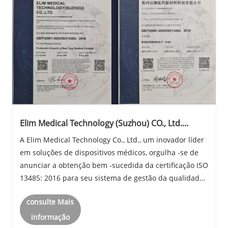
Elim Medical Technology (Suzhou) CO., Ltd.
Atinge a certificação ISO 13485: 2016
A Elim Medical Technology Co., Ltd., um inovador líder
em soluções de dispositivos médicos, orgulha -se de
anunciar a obtenção bem -sucedida da certificação ISO
13485: 2016 para seu sistema de gestão da qualidade
(QMS). Este prestigiado credenciamento, concedido
consulte Mais
pela Cadia Standard Certification (Pe......
informação