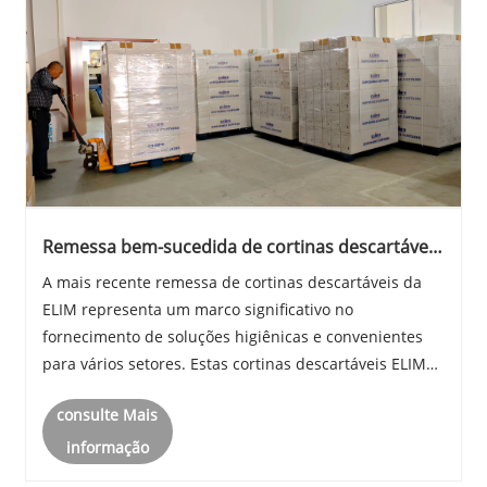
Remessa bem-sucedida de cortinas descartáveis
​​ELIM: estabelecendo novos padrões em higiene
A mais recente remessa de cortinas descartáveis ​​da
e conveniência
ELIM representa um marco significativo no
fornecimento de soluções higiênicas e convenientes
para vários setores. Estas cortinas descartáveis ​​ELIM
foram projetadas para atender à crescente demanda
consulte Mais
por produtos sanitários que garantam limpeza e f......
informação