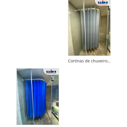
Cortinas de chuveiro descartáveis ​​não tecidas à prova de mofo