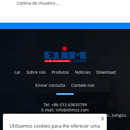
Cortina de chuveiro de tecido têxtil de polipropileno para banheiro
Lar
Sobre nós
Produtos
Notícias
Download
Enviar consulta
Contate-nos
Tel:
+86-512-63635799
E-mail:
info@elimsz.com
Endereço:
629, Yunli Road, distrito de Wujiang, Suzhou, Jiangsu,
X
China, 215200
Utilizamos cookies para lhe oferecer uma